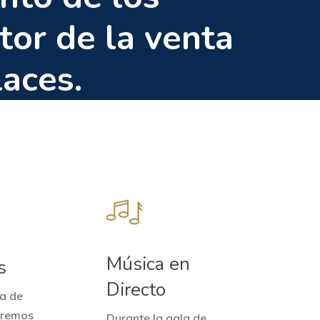
tor de la venta
aces.
Música en
s
Directo
la de
aremos
Durante la gala de