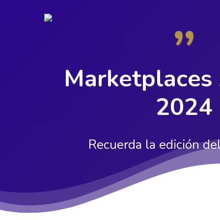
Skip
”
to
main
content
Marketplaces
2024
Recuerda la edición d